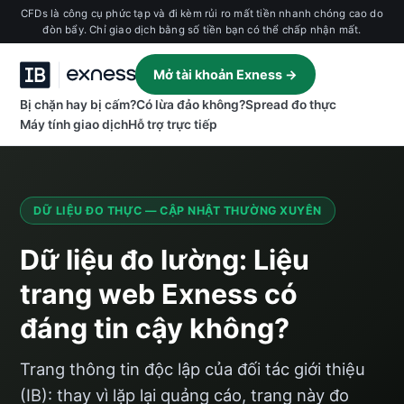
CFDs là công cụ phức tạp và đi kèm rủi ro mất tiền nhanh chóng cao do
đòn bẩy. Chỉ giao dịch bằng số tiền bạn có thể chấp nhận mất.
Mở tài khoản Exness →
Bị chặn hay bị cấm?
Có lừa đảo không?
Spread đo thực
Máy tính giao dịch
Hỗ trợ trực tiếp
DỮ LIỆU ĐO THỰC — CẬP NHẬT THƯỜNG XUYÊN
Dữ liệu đo lường: Liệu
trang web Exness có
đáng tin cậy không?
Trang thông tin độc lập của đối tác giới thiệu
(IB): thay vì lặp lại quảng cáo, trang này đo