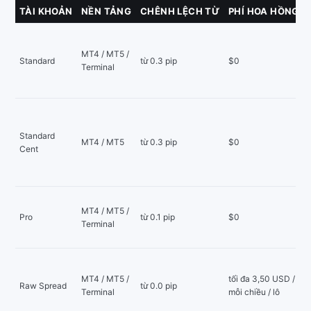
TÀI KHOẢN
NỀN TẢNG
CHÊNH LỆCH TỪ
PHÍ HOA HỒNG
MT4 / MT5 /
Standard
từ 0.3 pip
$0
Terminal
Standard
MT4 / MT5
từ 0.3 pip
$0
Cent
MT4 / MT5 /
Pro
từ 0.1 pip
$0
Terminal
MT4 / MT5 /
tối đa 3,50 USD /
Raw Spread
từ 0.0 pip
Terminal
mỗi chiều / lô