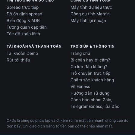
THỊ TRƯỜNG VÀ DỮ LIỆU
CÔNG CỤ TÍNH TOÁN
Spread trực tiếp
Máy tính dữ liệu thực
Độ ổn định spread
Công cụ tính Margin
Biến động & ADR
Máy tính lợi nhuận
Tương quan cặp tiền
Tốc độ khớp lệnh
TÀI KHOẢN VÀ THANH TOÁN
TRỢ GIÚP & THÔNG TIN
Tài khoản Demo
Trang chủ
Rút tối thiểu
Bị chặn hay bị cấm?
Có lừa đảo không?
Trò chuyện trực tiếp
Chăm sóc khách hàng
Về Exness
Hướng dẫn sử dụng
Cảnh báo nhóm Zalo,
TelegramExness, lừa đảo
CFDs là công cụ phức tạp và đi kèm rủi ro mất tiền nhanh chóng cao do
đòn bẩy. Chỉ giao dịch bằng số tiền bạn có thể chấp nhận mất.