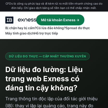
CFDs là công cụ phức tạp và đi kèm rủi ro mất tiền nhanh chóng cao do
đòn bẩy. Chỉ giao dịch bằng số tiền bạn có thể chấp nhận mất.
Mở tài khoản Exness →
Bị chặn hay bị cấm?
Có lừa đảo không?
Spread đo thực
Máy tính giao dịch
Hỗ trợ trực tiếp
DỮ LIỆU ĐO THỰC — CẬP NHẬT THƯỜNG XUYÊN
Dữ liệu đo lường: Liệu
trang web Exness có
đáng tin cậy không?
Trang thông tin độc lập của đối tác giới thiệu
(IB): thay vì lặp lại quảng cáo, trang này đo