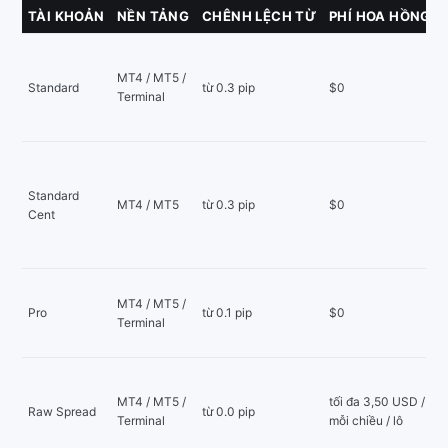
TÀI KHOẢN
NỀN TẢNG
CHÊNH LỆCH TỪ
PHÍ HOA HỒNG
MT4 / MT5 /
Standard
từ 0.3 pip
$0
Terminal
Standard
MT4 / MT5
từ 0.3 pip
$0
Cent
MT4 / MT5 /
Pro
từ 0.1 pip
$0
Terminal
MT4 / MT5 /
tối đa 3,50 USD /
Raw Spread
từ 0.0 pip
Terminal
mỗi chiều / lô