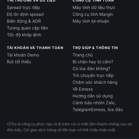
THỊ TRƯỜNG VÀ DỮ LIỆU
CÔNG CỤ TÍNH TOÁN
Spread trực tiếp
Máy tính dữ liệu thực
Độ ổn định spread
Công cụ tính Margin
Biến động & ADR
Máy tính lợi nhuận
Tương quan cặp tiền
Tốc độ khớp lệnh
TÀI KHOẢN VÀ THANH TOÁN
TRỢ GIÚP & THÔNG TIN
Tài khoản Demo
Trang chủ
Rút tối thiểu
Bị chặn hay bị cấm?
Có lừa đảo không?
Trò chuyện trực tiếp
Chăm sóc khách hàng
Về Exness
Hướng dẫn sử dụng
Cảnh báo nhóm Zalo,
TelegramExness, lừa đảo
CFDs là công cụ phức tạp và đi kèm rủi ro mất tiền nhanh chóng cao do
đòn bẩy. Chỉ giao dịch bằng số tiền bạn có thể chấp nhận mất.