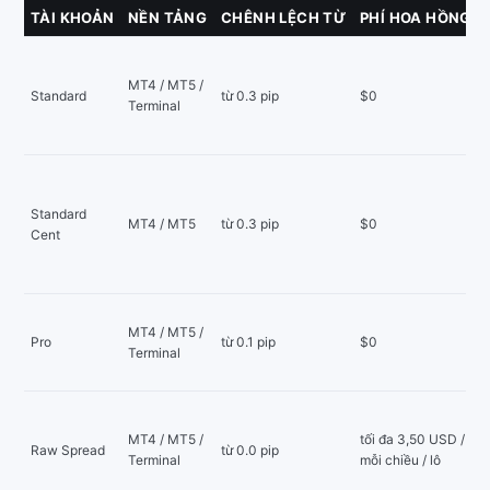
TÀI KHOẢN
NỀN TẢNG
CHÊNH LỆCH TỪ
PHÍ HOA HỒNG
MT4 / MT5 /
Standard
từ 0.3 pip
$0
Terminal
Standard
MT4 / MT5
từ 0.3 pip
$0
Cent
MT4 / MT5 /
Pro
từ 0.1 pip
$0
Terminal
MT4 / MT5 /
tối đa 3,50 USD /
Raw Spread
từ 0.0 pip
Terminal
mỗi chiều / lô