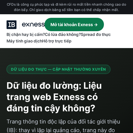
CFDs là công cụ phức tạp và đi kèm rủi ro mất tiền nhanh chóng cao do
đòn bẩy. Chỉ giao dịch bằng số tiền bạn có thể chấp nhận mất.
Mở tài khoản Exness →
Bị chặn hay bị cấm?
Có lừa đảo không?
Spread đo thực
Máy tính giao dịch
Hỗ trợ trực tiếp
DỮ LIỆU ĐO THỰC — CẬP NHẬT THƯỜNG XUYÊN
Dữ liệu đo lường: Liệu
trang web Exness có
đáng tin cậy không?
Trang thông tin độc lập của đối tác giới thiệu
(IB): thay vì lặp lại quảng cáo, trang này đo