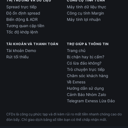
THỊ TRƯỜNG VÀ DỮ LIỆU
CÔNG CỤ TÍNH TOÁN
Spread trực tiếp
Máy tính dữ liệu thực
Độ ổn định spread
Công cụ tính Margin
Biến động & ADR
Máy tính lợi nhuận
Tương quan cặp tiền
Tốc độ khớp lệnh
TÀI KHOẢN VÀ THANH TOÁN
TRỢ GIÚP & THÔNG TIN
Tài khoản Demo
Trang chủ
Rút tối thiểu
Bị chặn hay bị cấm?
Có lừa đảo không?
Trò chuyện trực tiếp
Chăm sóc khách hàng
Về Exness
Hướng dẫn sử dụng
Cảnh Báo Nhóm Zalo
Telegram Exness Lừa Đảo
CFDs là công cụ phức tạp và đi kèm rủi ro mất tiền nhanh chóng cao do
đòn bẩy. Chỉ giao dịch bằng số tiền bạn có thể chấp nhận mất.