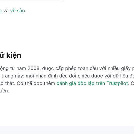
o
và
về sàn
.
ữ kiện
động từ năm 2008, được cấp phép toàn cầu với nhiều giấy p
ủa trang này: mọi nhận định đều đối chiếu được với dữ liệu
số thật. Có thể đọc thêm
đánh giá độc lập trên Trustpilot
. 
iền.