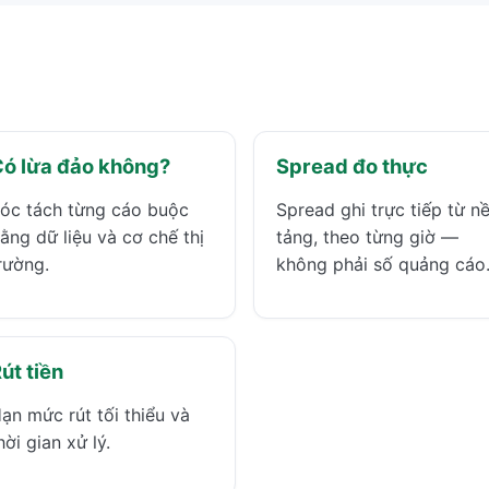
ó lừa đảo không?
Spread đo thực
óc tách từng cáo buộc
Spread ghi trực tiếp từ n
ằng dữ liệu và cơ chế thị
tảng, theo từng giờ —
rường.
không phải số quảng cáo
út tiền
ạn mức rút tối thiểu và
hời gian xử lý.