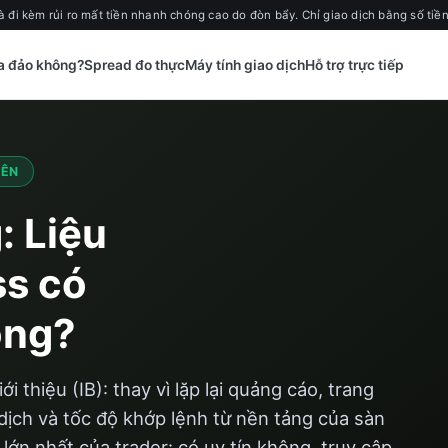
à đi kèm rủi ro mất tiền nhanh chóng cao do đòn bẩy. Chỉ giao dịch bằng số tiề
a đảo không?
Spread đo thực
Máy tính giao dịch
Hỗ trợ trực tiếp
YÊN
: Liệu
ss có
ông?
ới thiệu (IB): thay vì lặp lại quảng cáo, trang
o dịch và tốc độ khớp lệnh từ nền tảng của sàn
 lớn nhất của trader: có uy tín không, truy cập