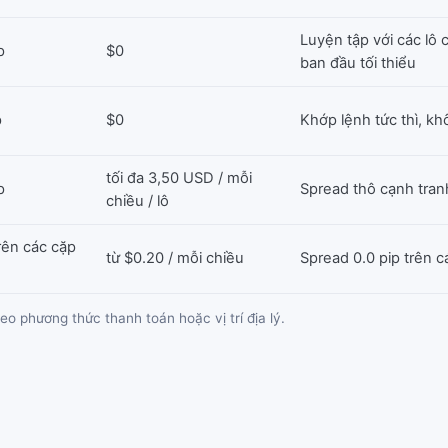
Luyện tập với các lô
p
$0
ban đầu tối thiểu
p
$0
Khớp lệnh tức thì, k
tối đa 3,50 USD / mỗi
p
Spread thô cạnh tran
chiều / lô
trên các cặp
từ $0.20 / mỗi chiều
Spread 0.0 pip trên 
eo phương thức thanh toán hoặc vị trí địa lý.