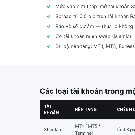
Mức vào cửa thấp: mở tài khoản S
Spread từ 0.0 pip trên tài khoản 
Bảo vệ số dư âm — thua lỗ không 
Có tài khoản miễn swap (Islamic)
Đủ bộ nền tảng: MT4, MT5, Exness
Các loại tài khoản trong m
TÀI
NỀN TẢNG
CHÊNH 
KHOẢN
MT4 / MT5 /
Standard
từ 0.3 pi
Terminal