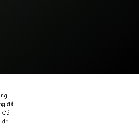
ộng
ng để
. Có
u đo