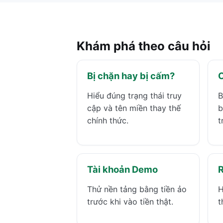
Khám phá theo câu hỏi
Bị chặn hay bị cấm?
C
Hiểu đúng trạng thái truy
B
cập và tên miền thay thế
b
chính thức.
t
Tài khoản Demo
R
Thử nền tảng bằng tiền ảo
H
trước khi vào tiền thật.
t