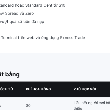
tandard hoặc Standard Cent từ $10
Raw Spread và Zero
vượt quá số tiền đã nạp
 Terminal trên web và ứng dụng Exness Trade
ột bảng
LỆCH TỪ
PHÍ HOA HỒNG
PHÙ HỢP VỚI
Hầu hết người mới bắ
p
$0
thiểu