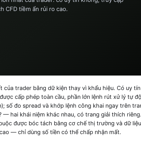
ch CFD tiềm ẩn rủi ro cao.
ất của trader bằng dữ kiện thay vì khẩu hiệu. Có uy tín
ược cấp phép toàn cầu, phần lớn lệnh rút xử lý tự đ
); số đo spread và khớp lệnh công khai ngay trên tra
 — hai khái niệm khác nhau, có trang giải thích riêng
uộc được bóc tách bằng cơ chế thị trường và dữ liệ
 cao — chỉ dùng số tiền có thể chấp nhận mất.