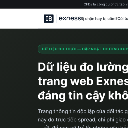
CFDs là công cụ phức tạp v
Bị chặn hay bị cấm?
Có lừ
DỮ LIỆU ĐO THỰC — CẬP NHẬT THƯỜNG XU
Dữ liệu đo lường
trang web Exne
đáng tin cậy kh
Trang thông tin độc lập của đối tác gi
này đo trực tiếp spread, chi phí gia
— rồi để con số trả lời những câu hỏi