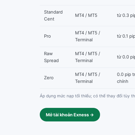
Standard
MT4 / MT5
từ 0.3 pi
Cent
MT4 / MT5 /
Pro
từ 0.1 pi
Terminal
Raw
MT4 / MT5 /
từ 0.0 pi
Spread
Terminal
MT4 / MT5 /
0.0 pip 
Zero
Terminal
chính
Áp dụng mức nạp tối thiểu; có thể thay đổi tùy th
Mở tài khoản Exness →